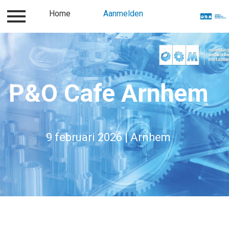
Inloggen
Home
Contact
Aanmelden
Over ons
Aanme
P&O Cafe Arnhem
9 februari 2026 | Arnhem